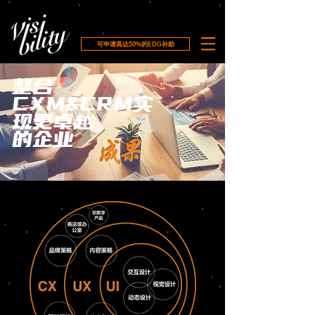
可申请高达50%的EDG补助
整合
CXM&CRM实
现更卓越
的企业
成果